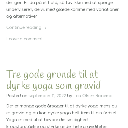
der gør! Er du på et hold, så tøv ikke med at spørge
underviseren, de vil med glæde komme med variationer
og alternativer.
“5
Continue reading
→
tips
Leave a comment
til
at
komme
godt
i
Tre gode grunde til at
gang
dyrke yoga som gravid
med
at
Posted on
september 11, 2022
by
Lea Olsen Reinemo
dyrke
yoga”
Der er mange gode årsager til at dyrke yoga mens du
er gravid og du kan dyrke yoga helt frem til din fødsel.
Yoga er med til at bevare din smidighed,
kropsforståelse og styrke under hele graviditeten.