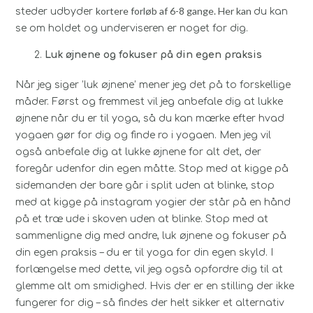
kortere forløb af 6-8 gange. Her kan
steder udbyder
du kan
se om holdet og underviseren er noget for dig.
Luk øjnene og fokuser på din egen praksis
Når jeg siger ’luk øjnene’ mener jeg det på to forskellige
måder. Først og fremmest vil jeg anbefale dig at lukke
øjnene når du er til yoga, så du kan mærke efter hvad
yogaen gør for dig og finde ro i yogaen. Men jeg vil
også anbefale dig at lukke øjnene for alt det, der
foregår udenfor din egen måtte. Stop med at kigge på
sidemanden der bare går i split uden at blinke, stop
med at kigge på instagram yogier der står på en hånd
på et træ ude i skoven uden at blinke. Stop med at
sammenligne dig med andre, luk øjnene og fokuser på
din egen praksis – du er til yoga for din egen skyld. I
forlængelse med dette, vil jeg også opfordre dig til at
glemme alt om smidighed. Hvis der er en stilling der ikke
fungerer for dig – så findes der helt sikker et alternativ