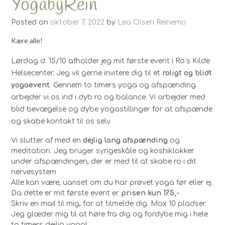
YogabyRein
Posted on
oktober 7, 2022
by
Lea Olsen Reinemo
Kære alle!
Lørdag d. 15/10 afholder jeg mit første event i Ro’s Kilde
Helsecenter. Jeg vil gerne invitere dig til et
roligt og blidt
yogaevent
. Gennem to timers yoga og afspænding
arbejder vi os ind i dyb ro og balance. Vi arbejder med
blid bevægelse og dybe yogastillinger for at afspænde
og skabe kontakt til os selv.
Vi slutter af med en
dejlig lang afspænding
og
meditation. Jeg bruger syngeskåle og koshiklokker
under afspændingen, der er med til at skabe ro i dit
nervesystem
Alle kan være, uanset om du har prøvet yoga før eller ej.
Da dette er mit første event er
prisen kun 175,-
Skriv en mail til mig, for at tilmelde dig. Max 10 pladser.
Jeg glæder mig til at høre fra dig og fordybe mig i hele
to timers dejlig yoga!