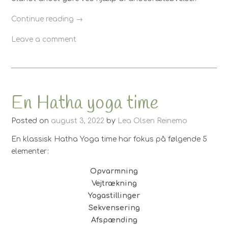
“Tre
Continue reading
→
gode
Leave a comment
grunde
til
at
dyrke
yoga
En Hatha yoga time
som
gravid”
Posted on
august 3, 2022
by
Lea Olsen Reinemo
En klassisk Hatha Yoga time har fokus på følgende 5
elementer:
Opvarmning
Vejtrækning
Yogastillinger
Sekvensering
Afspænding