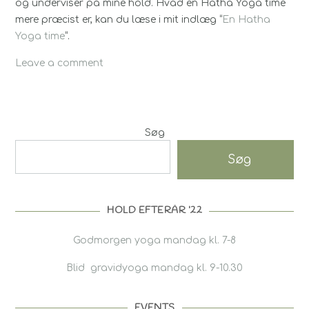
og underviser på mine hold. Hvad en Hatha Yoga time
mere præcist er, kan du læse i mit indlæg “
En Hatha
Yoga time
“.
Leave a comment
Søg
Søg
HOLD EFTERÅR ’22
Godmorgen yoga mandag kl. 7-8
Blid gravidyoga mandag kl. 9-10.30
EVENTS