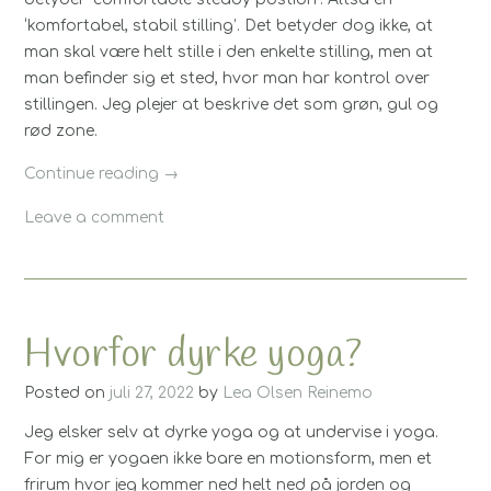
‘komfortabel, stabil stilling’. Det betyder dog ikke, at
man skal være helt stille i den enkelte stilling, men at
man befinder sig et sted, hvor man har kontrol over
stillingen. Jeg plejer at beskrive det som grøn, gul og
rød zone.
“En
Continue reading
→
Hatha
Leave a comment
yoga
time”
Hvorfor dyrke yoga?
Posted on
juli 27, 2022
by
Lea Olsen Reinemo
Jeg elsker selv at dyrke yoga og at undervise i yoga.
For mig er yogaen ikke bare en motionsform, men et
frirum hvor jeg kommer ned helt ned på jorden og