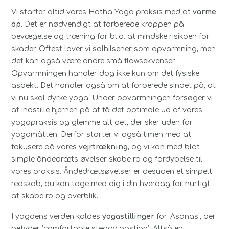
Vi starter altid vores Hatha Yoga praksis med at
varme
op
. Det er nødvendigt at forberede kroppen på
bevægelse og træning for bl.a. at mindske risikoen for
skader. Oftest laver vi solhilsener som opvarmning, men
det kan også være andre små flowsekvenser.
Opvarmningen handler dog ikke kun om det fysiske
aspekt. Det handler også om at forberede sindet på, at
vi nu skal dyrke yoga. Under opvarmningen forsøger vi
at indstille hjernen på at få det optimale ud af vores
yogapraksis og glemme alt det, der sker uden for
yogamåtten. Derfor starter vi også timen med at
fokusere på vores
vejrtrækning
, og vi kan med blot
simple åndedræts øvelser skabe ro og fordybelse til
vores praksis. Åndedrætsøvelser er desuden et simpelt
redskab, du kan tage med dig i din hverdag for hurtigt
at skabe ro og overblik.
I yogaens verden kaldes
yogastillinger
for ‘Asanas’, der
betyder ‘comfortable steady postion’. Altså en