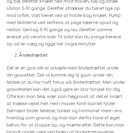
og bøj derefter knæet ned mod maven, bøj og stræk
sådan 5-10 gange. Derefter strækker du benet lige op
mod loftet, støt benet ved at holde bag knæet. Pump
med fødderne ved skiftevis at pege tæerne opad og
nedad. Gentag 5-10 gange og lav derefter samme
øvelser på venstre side. Til sidst kan du svinge benene
op ad en væg og ligge her nogle minutter.
Åndedrættet
Det er en god idé at arbejde med åndedrættet under
din graviditet. Det vil komme dig til gavn under din
fødsel at du har haft fokus på åndedrættet. Men under
graviditeten kan det også gøre en stor forskel for dig.
Ofte kan man føle, især som højgravid, at det er svært
at trække vejret helt ned i maven fordi barnet fylder.
Dernæst fylder følelser, tanker og hormoner mere i ens
hverdag som gravid, og man kan derfor have et øget
behov for at stoppe op, og mærke efter. Dette kan man
blandt andet gøre ved hjælp af åndedrætsøvelser.